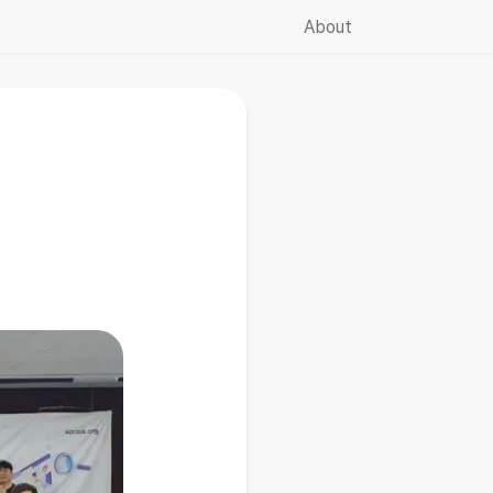
About
☀️